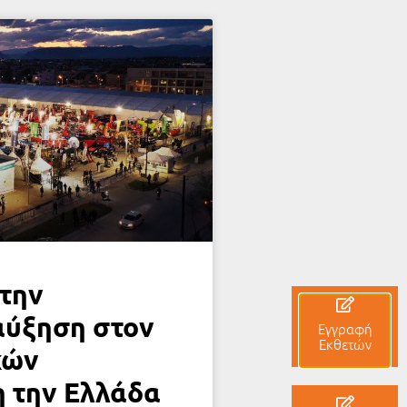
στην
αύξηση στον
Εγγραφή
Εκθετών
κών
η την Ελλάδα