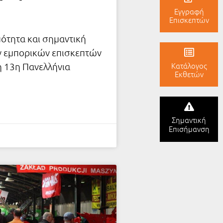
Εγγραφή
Επισκεπτών
ότητα και σημαντική
ν εμπορικών επισκεπτών
η 13η Πανελλήνια
Κατάλογος
Εκθετών
Σημαντική
Επισήμανση