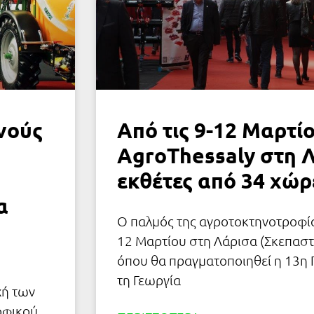
νούς
Από τις 9-12 Μαρτί
AgroThessaly στη 
εκθέτες από 34 χώρ
α
Ο παλμός της αγροτοκτηνοτροφίας
12 Μαρτίου στη Λάρισα (Σκεπαστ
όπου θα πραγματοποιηθεί η 13η 
τη Γεωργία
χή των
οφικού