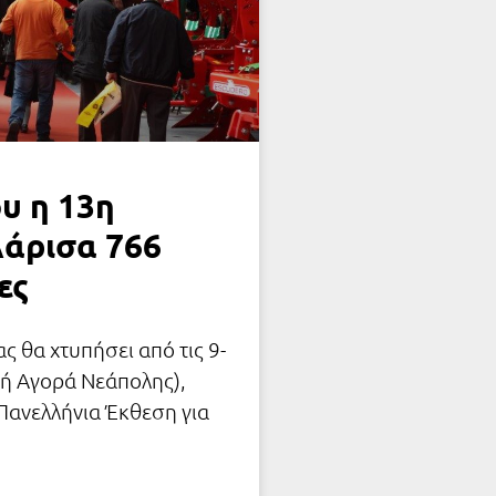
ου η 13η
Λάρισα 766
ες
 θα χτυπήσει από τις 9-
ή Αγορά Νεάπολης),
Πανελλήνια Έκθεση για