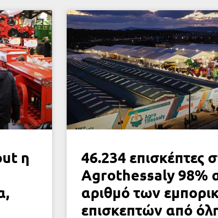
ut η
46.234 επισκέπτες 
Agrothessaly 98% 
α,
αριθμό των εμπορι
επισκεπτών από όλ