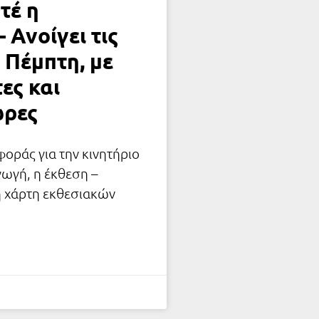
τέ η
 Ανοίγει τις
 Πέμπτη, με
ες και
ώρες
οράς για την κινητήριο
γωγή, η έκθεση –
ή χάρτη εκθεσιακών