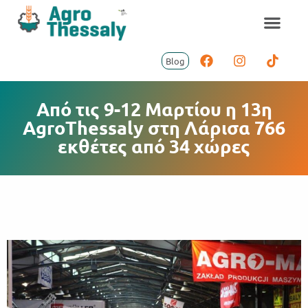
Blog
Από τις 9-12 Μαρτίου η 13η
AgroThessaly στη Λάρισα 766
εκθέτες από 34 χώρες