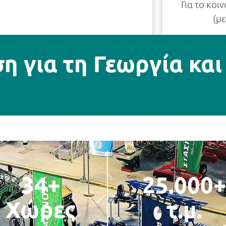
Για το κοι
(μ
 για τη Γεωργία και
34
+
25.000
Χώρες
τ.μ.