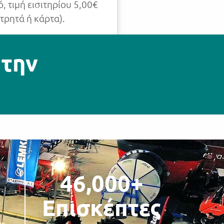
νό, τιμή εισιτηρίου 5,00€
ετρητά ή κάρτα).
 την
+
46,000
+
Επισκέπτες