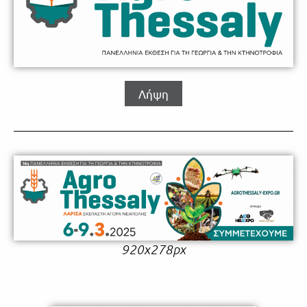
Λήψη
920x278px